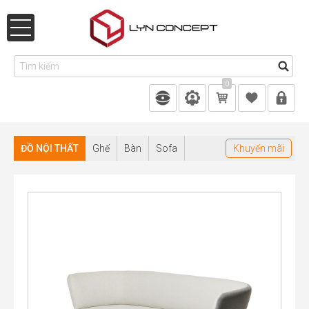
0
ĐỒ NỘI THẤT
Ghế
Bàn
Sofa
Khuyến mãi