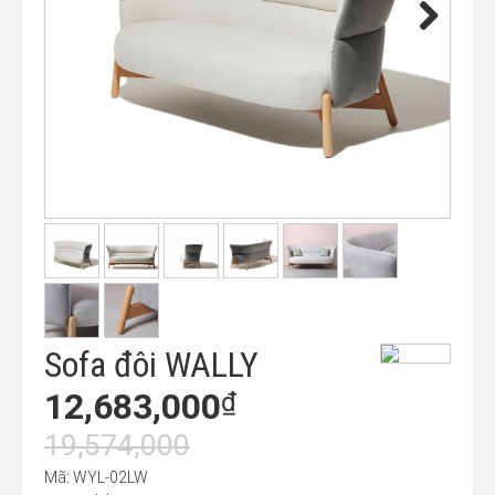
Sofa đôi WALLY
12,683,000
₫
19,574,000
Mã: WYL-02LW